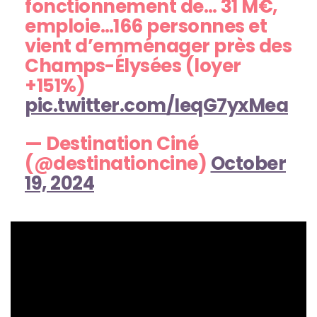
fonctionnement de… 31 M€,
emploie…166 personnes et
vient d’emménager près des
Champs-Élysées (loyer
+151%)
pic.twitter.com/IeqG7yxMea
— Destination Ciné
(@destinationcine)
October
19, 2024