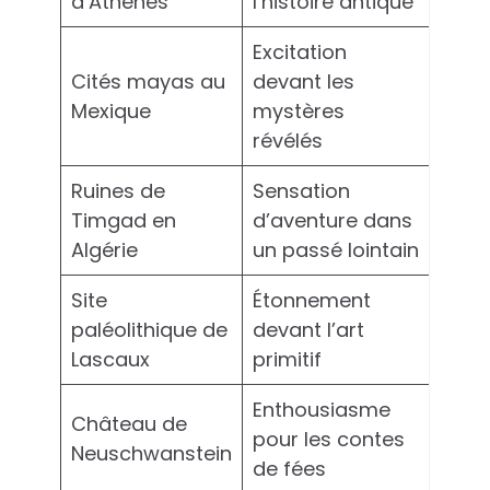
d’Athènes
l’histoire antique
Excitation
Cités mayas au
devant les
Mexique
mystères
révélés
Ruines de
Sensation
Timgad en
d’aventure dans
Algérie
un passé lointain
Site
Étonnement
paléolithique de
devant l’art
Lascaux
primitif
Enthousiasme
Château de
pour les contes
Neuschwanstein
de fées