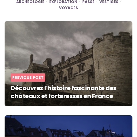
ARCHÉOLOGIE
EXPLORATION
PASSÉ
VESTIGES
VOYAGES
Post
navigation
PREVIOUS POST
Découvrez l'histoire fascinante des
châteaux et forteresses en France