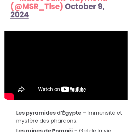
(@MSR_Tlse)
October 9,
2024
Les pyramides d’Égypte
– Immensité et
mystère des pharaons.
Les ruines de Pompéi
– Gel de la vie