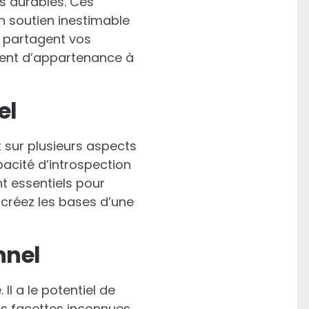
s durables. Ces
n soutien inestimable
i partagent vos
ment d’appartenance à
el
sur plusieurs aspects
pacité d’introspection
t essentiels pour
 créez les bases d’une
nnel
l a le potentiel de
es facettes inconnues