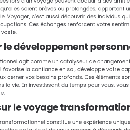
ées lors d’un voyage peuvent aboutir à des amitié
u’elles soient brèves ou prolongées, apportent u
ie. Voyager, c’est aussi découvrir des individus qu
cupations. Ces échanges renforcent votre senti
vaste.
r le développement personn
ionnel agit comme un catalyseur de changement 
Il favorise la confiance en soi, développe votre ca
ux cerner vos besoins profonds. Ces éléments son
s la vie. En investissant du temps pour vous, vous
e.
ur le voyage transformatio
ansformationnel constitue une expérience unique. I
eption de la vie et de vous amener à découvrir d