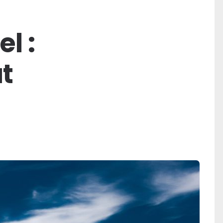
l :
t