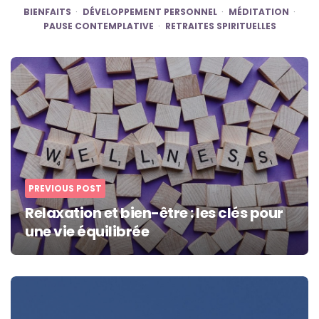
BIENFAITS
DÉVELOPPEMENT PERSONNEL
MÉDITATION
PAUSE CONTEMPLATIVE
RETRAITES SPIRITUELLES
Post
navigation
PREVIOUS POST
Relaxation et bien-être : les clés pour
une vie équilibrée