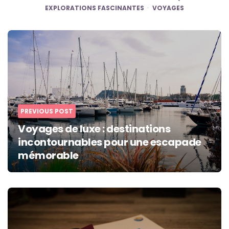
EXPLORATIONS FASCINANTES
VOYAGES
Post
navigation
PREVIOUS POST
Voyages de luxe : destinations
incontournables pour une escapade
mémorable