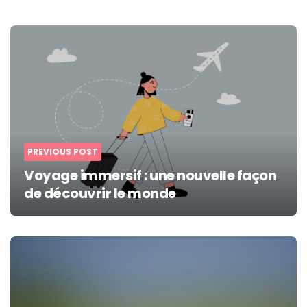
Post
navigation
PREVIOUS POST
Voyage immersif : une nouvelle façon
de découvrir le monde