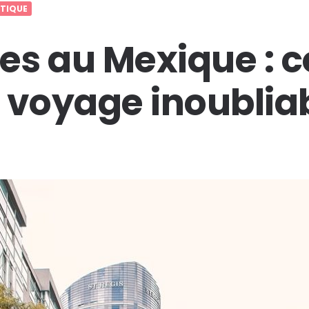
TIQUE
s au Mexique : c
 voyage inoublia