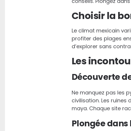
conseils. Plongez dans
Choisir la b
Le climat mexicain var
profiter des plages en
d’explorer sans contrai
Les incontou
Découverte des
Ne manquez pas les py
civilisation. Les ruine
maya. Chaque site raco
Plongée dans l