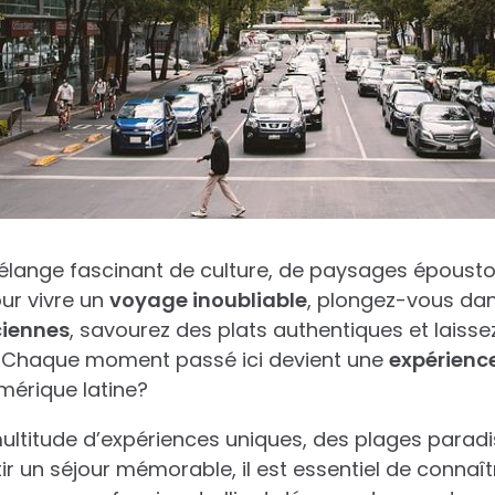
élange fascinant de culture, de paysages épousto
our vivre un
voyage inoubliable
, plongez-vous dan
ciennes
, savourez des plats authentiques et laiss
. Chaque moment passé ici devient une
expérienc
mérique latine?
ultitude d’expériences uniques, des plages parad
tir un séjour mémorable, il est essentiel de connaît