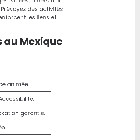
es isolées, dîners aux
Prévoyez des activités
forcent les liens et
s au Mexique
ce animée.
ccessibilité.
xation garantie.
ée.