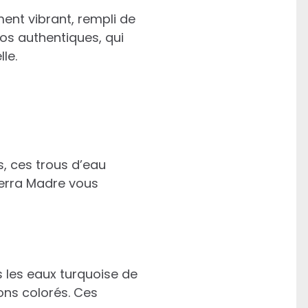
ment vibrant, rempli de
cos authentiques, qui
le.
, ces trous d’eau
ierra Madre vous
 les eaux turquoise de
ons colorés. Ces