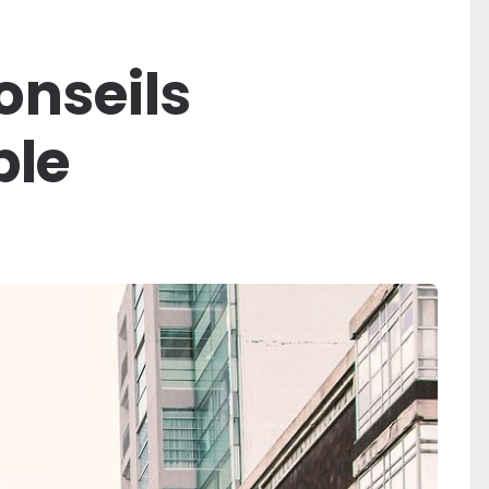
onseils
ble