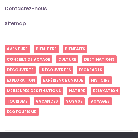
Contactez-nous
Sitemap
AVENTURE
BIEN-ÊTRE
BIENFAITS
CONSEILS DE VOYAGE
CULTURE
DESTINATIONS
DÉCOUVERTE
DÉCOUVERTES
ESCAPADES
EXPLORATION
EXPÉRIENCE UNIQUE
HISTOIRE
MEILLEURES DESTINATIONS
NATURE
RELAXATION
TOURISME
VACANCES
VOYAGE
VOYAGES
ÉCOTOURISME
Créez des souvenirs inoubliables