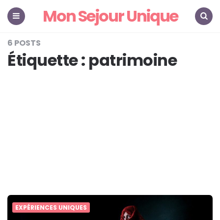
Mon Sejour Unique
Menu
Search
6 POSTS
Étiquette :
patrimoine
EXPÉRIENCES UNIQUES