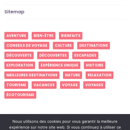
Sitemap
AVENTURE
BIEN-ÊTRE
BIENFAITS
CONSEILS DE VOYAGE
CULTURE
DESTINATIONS
DÉCOUVERTE
DÉCOUVERTES
ESCAPADES
EXPLORATION
EXPÉRIENCE UNIQUE
HISTOIRE
MEILLEURES DESTINATIONS
NATURE
RELAXATION
TOURISME
VACANCES
VOYAGE
VOYAGES
ÉCOTOURISME
Créez des souvenirs inoubliables
Nous utilisons des cookies pour vous garantir la meilleure
expérience sur notre site web. Si vous continuez à utiliser ce