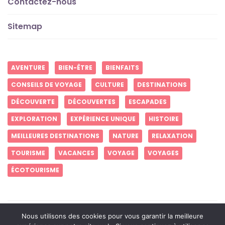
Contactez-nous
Sitemap
AVENTURE
BIEN-ÊTRE
BIENFAITS
CONSEILS DE VOYAGE
CULTURE
DESTINATIONS
DÉCOUVERTE
DÉCOUVERTES
ESCAPADES
EXPLORATION
EXPÉRIENCE UNIQUE
HISTOIRE
MEILLEURES DESTINATIONS
NATURE
RELAXATION
TOURISME
VACANCES
VOYAGE
VOYAGES
ÉCOTOURISME
Créez des souvenirs inoubliables
Nous utilisons des cookies pour vous garantir la meilleure