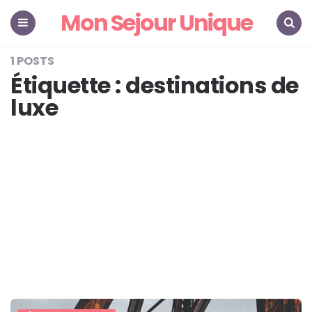
Mon Sejour Unique
Menu
Search
1 POSTS
Étiquette :
destinations de
luxe