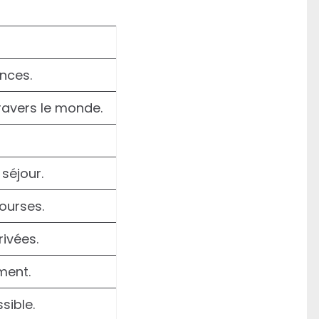
nces.
ravers le monde.
séjour.
ourses.
ivées.
ment.
sible.