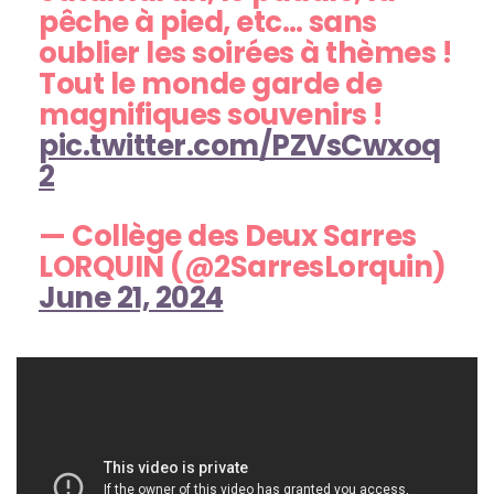
pêche à pied, etc… sans
oublier les soirées à thèmes !
Tout le monde garde de
magnifiques souvenirs !
pic.twitter.com/PZVsCwxoq
2
— Collège des Deux Sarres
LORQUIN (@2SarresLorquin)
June 21, 2024