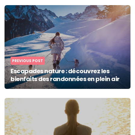
Post
navigation
PREVIOUS POST
Escapades nature : découvrez les
bienfaits des randonnées en plein air