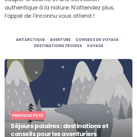
authentique à la nature. N’attendez plus,
l’appel de l’inconnu vous attend !
ANTARCTIQUE
AVENTURE
CONSEILS DE VOYAGE
DESTINATIONS FROIDES
VOYAGE
Post
navigation
PREVIOUS POST
Séjours polaires : destinations et
conseils pour les aventuriers