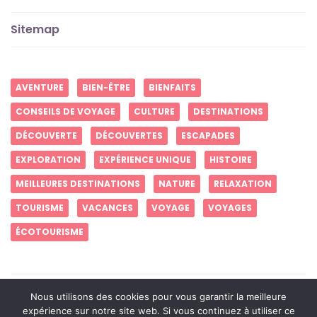
Sitemap
AVENTURE
BIEN-ÊTRE
BIENFAITS
CONSEILS DE VOYAGE
CULTURE
DESTINATIONS
DÉCOUVERTE
DÉCOUVERTES
ESCAPADES
EXPLORATION
EXPÉRIENCE UNIQUE
HISTOIRE
MEILLEURES DESTINATIONS
NATURE
RELAXATION
TOURISME
VACANCES
VOYAGE
VOYAGES
ÉCOTOURISME
Créez des souvenirs inoubliables
Nous utilisons des cookies pour vous garantir la meilleure
expérience sur notre site web. Si vous continuez à utiliser ce