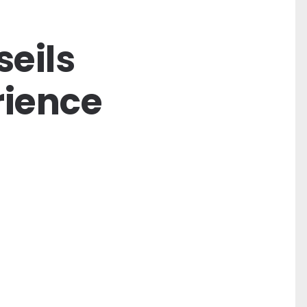
seils
rience