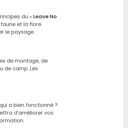
principes du «
Leave No
aune et la flore.
r le paysage.
ches de montage, de
eu de camp. Les
qui a bien fonctionné ?
ttra d’améliorer vos
formation.